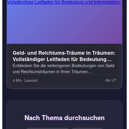
Geld- und Reichtums-Träume in Träumen:
Vollständiger Leitfaden für Bedeutung
und Interpretation
Entdecken Sie die verborgenen Bedeutungen von Geld-
und Reichtumsträumen in Ihren Träumen...
4 Min. Lesezeit
Apr 27
Nach Thema durchsuchen