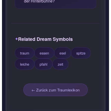
der Hinterbühne?
Related Dream Symbols
traum
essen
esel
spitze
leiche
pfahl
zeit
← Zurück zum Traumlexikon