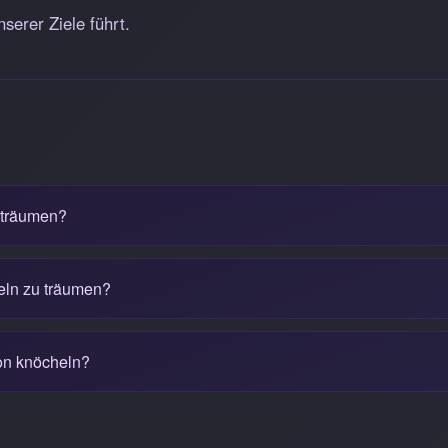
serer Ziele führt.
 träumen?
heln zu träumen?
on knöcheln?