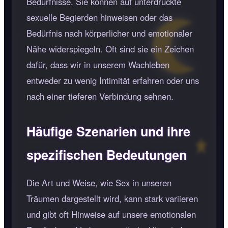
Bedürfnisse. Sie können auf unterdrückte
sexuelle Begierden hinweisen oder das
Bedürfnis nach körperlicher und emotionaler
Nähe widerspiegeln. Oft sind sie ein Zeichen
dafür, dass wir in unserem Wachleben
entweder zu wenig Intimität erfahren oder uns
nach einer tieferen Verbindung sehnen.
Häufige Szenarien und ihre
spezifischen Bedeutungen
Die Art und Weise, wie Sex in unseren
Träumen dargestellt wird, kann stark variieren
und gibt oft Hinweise auf unsere emotionalen