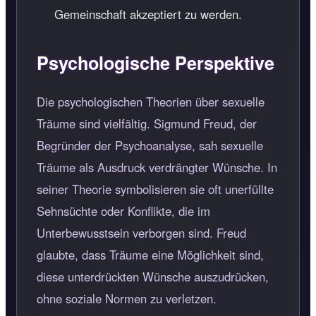
Gemeinschaft akzeptiert zu werden.
Psychologische Perspektive
Die psychologischen Theorien über sexuelle
Träume sind vielfältig. Sigmund Freud, der
Begründer der Psychoanalyse, sah sexuelle
Träume als Ausdruck verdrängter Wünsche. In
seiner Theorie symbolisieren sie oft unerfüllte
Sehnsüchte oder Konflikte, die im
Unterbewusstsein verborgen sind. Freud
glaubte, dass Träume eine Möglichkeit sind,
diese unterdrückten Wünsche auszudrücken,
ohne soziale Normen zu verletzen.