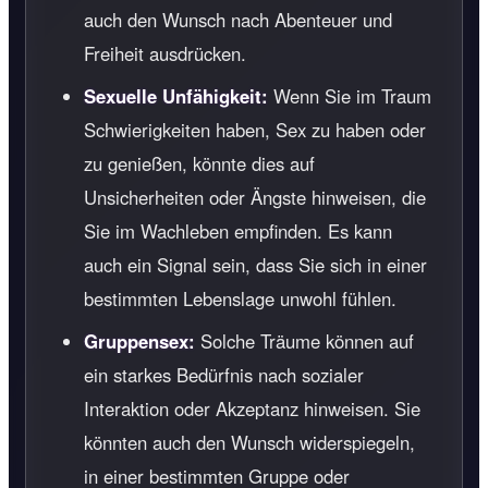
auch den Wunsch nach Abenteuer und
Freiheit ausdrücken.
Sexuelle Unfähigkeit:
Wenn Sie im Traum
Schwierigkeiten haben, Sex zu haben oder
zu genießen, könnte dies auf
Unsicherheiten oder Ängste hinweisen, die
Sie im Wachleben empfinden. Es kann
auch ein Signal sein, dass Sie sich in einer
bestimmten Lebenslage unwohl fühlen.
Gruppensex:
Solche Träume können auf
ein starkes Bedürfnis nach sozialer
Interaktion oder Akzeptanz hinweisen. Sie
könnten auch den Wunsch widerspiegeln,
in einer bestimmten Gruppe oder