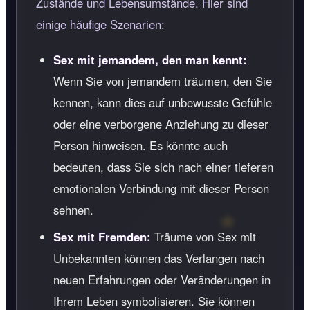
Zustände und Lebensumstände. Hier sind
einige häufige Szenarien:
Sex mit jemandem, den man kennt:
Wenn Sie von jemandem träumen, den Sie
kennen, kann dies auf unbewusste Gefühle
oder eine verborgene Anziehung zu dieser
Person hinweisen. Es könnte auch
bedeuten, dass Sie sich nach einer tieferen
emotionalen Verbindung mit dieser Person
sehnen.
Sex mit Fremden:
Träume von Sex mit
Unbekannten können das Verlangen nach
neuen Erfahrungen oder Veränderungen in
Ihrem Leben symbolisieren. Sie können