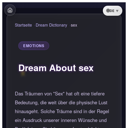
DE
Startseite
Dream Dictionary
sex
EMOTIONS
Dream About sex
Das Träumen von "Sex" hat oft eine tiefere
Bedeutung, die weit über die physische Lust
hinausgeht. Solche Träume sind in der Regel
ein Ausdruck unserer inneren Wünsche und