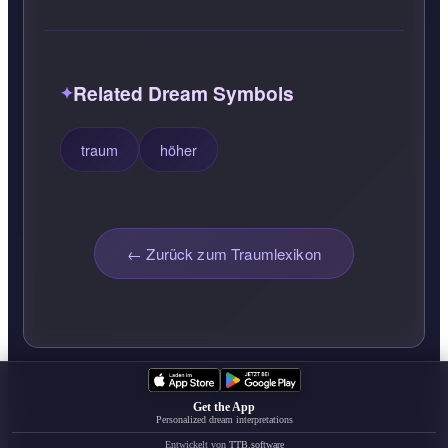
Related Dream Symbols
traum
höher
← Zurück zum Traumlexikon
Get the App
Personalized dream interpretations
Entwickelt von
TTB.software