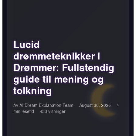
Lucid
drømmeteknikker i
Drømmer: Fullstendig
guide til mening og
tolkning
Av AI Dream Explanation Team
August 30, 2025
4
min lesetid
453 visninger