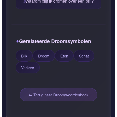
Waarom blijf ik dromen over een bril?
Gerelateerde Droomsymbolen
Blik
Droom
Eten
Schat
Verkeer
← Terug naar Droomwoordenboek