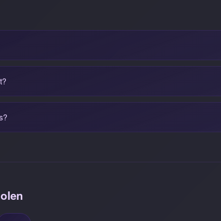
t?
s?
olen