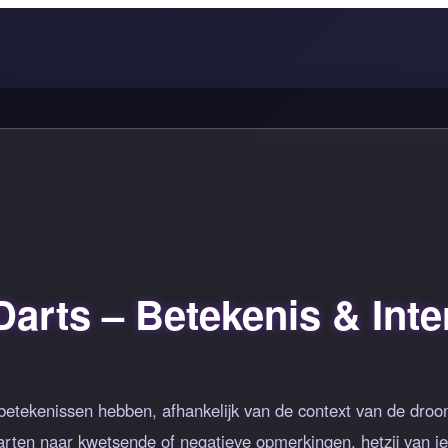
arts – Betekenis & Inter
betekenissen hebben, afhankelijk van de context van de droom
rten naar kwetsende of negatieve opmerkingen, hetzij van je