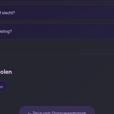
f slecht?
ieling?
olen
en
← Terug naar Droomwoordenboek