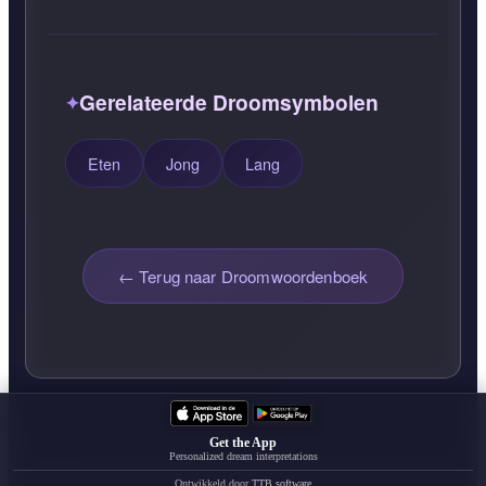
Gerelateerde Droomsymbolen
Eten
Jong
Lang
← Terug naar Droomwoordenboek
Get the App
Personalized dream interpretations
Ontwikkeld door
TTB.software