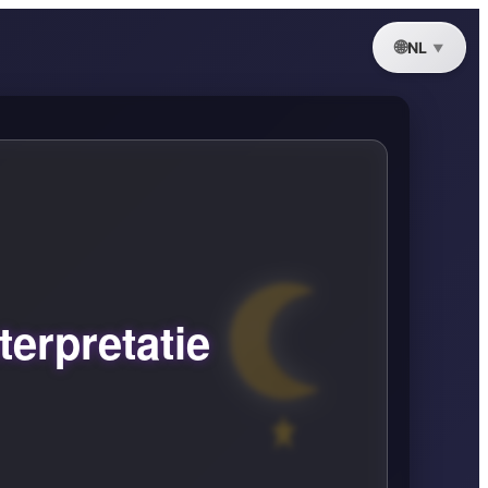
NL
erpretatie