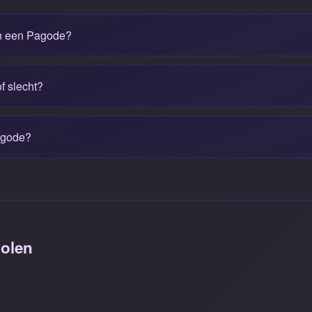
an een Pagode?
f slecht?
agode?
olen