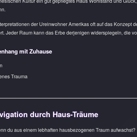
nesischen Kultur ein gut gepflegtes Haus Wohlstand und Glück,
nn.
nterpretationen der Ureinwohner Amerikas oft auf das Konzept 
ert. Jeder Raum kann das Erbe derjenigen widerspiegeln, die v
nhang mit Zuhause
en
genes Trauma
n
avigation durch Haus-Träume
n du aus einem lebhaften hausbezogenen Traum aufwachst? Hier