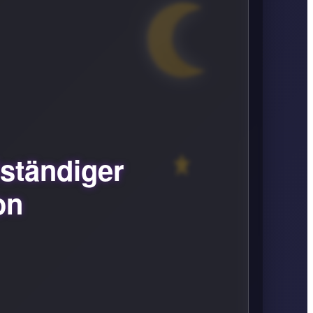
ständiger
on