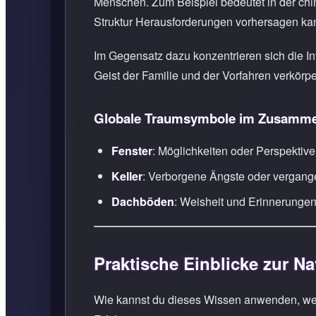
Menschen. Zum Beispiel bedeutet in der chi
Struktur Herausforderungen vorhersagen ka
Im Gegensatz dazu konzentrieren sich die I
Geist der Familie und der Vorfahren verkörp
Globale Traumsymbole im Zusamme
Fenster
: Möglichkeiten oder Perspektiv
Keller
: Verborgene Ängste oder vergan
Dachböden
: Weisheit und Erinnerunge
Praktische Einblicke zur N
Wie kannst du dieses Wissen anwenden, wen