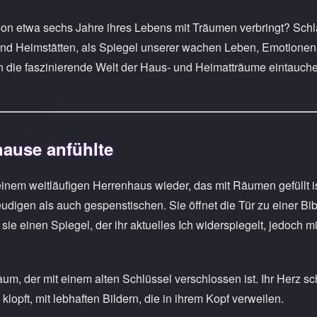
son etwa sechs Jahre ihres Lebens mit Träumen verbringt? Schl
nd Heimstätten, als Spiegel unserer wachen Leben, Emotionen
n die faszinierende Welt der Haus- und Heimatträume eintauch
hause anfühlte
n einem weitläufigen Herrenhaus wieder, das mit Räumen gefüllt i
igen als auch gespenstischen. Sie öffnet die Tür zu einer Bibl
ie einen Spiegel, der ihr aktuelles Ich widerspiegelt, jedoch mi
aum, der mit einem alten Schlüssel verschlossen ist. Ihr Herz s
klopft, mit lebhaften Bildern, die in ihrem Kopf verweilen.