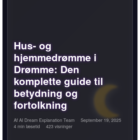
Hus- og
hjemmedrømme i
Drømme: Den
komplette guide til
betydning og
fortolkning
Af AI Dream Explanation Team
September 19, 2025
4 min læsetid
423 visninger