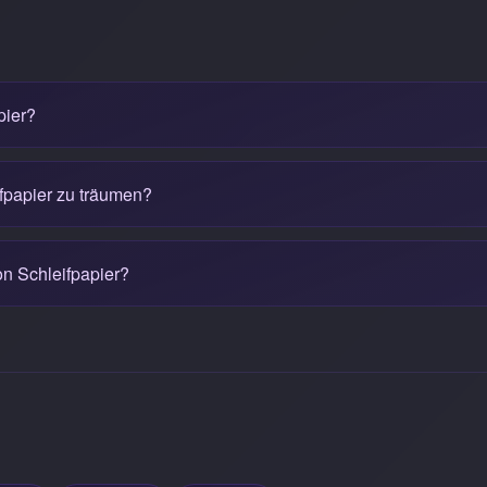
pier?
ifpapier zu träumen?
n Schleifpapier?