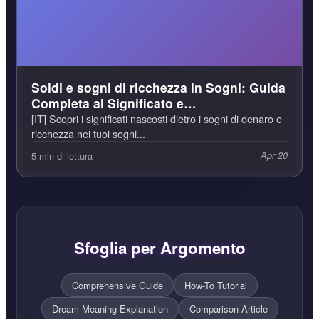
Soldi e sogni di ricchezza in Sogni: Guida
Completa al Significato e
all'Interpretazione
[IT] Scopri i significati nascosti dietro i sogni di denaro e
ricchezza nei tuoi sogni...
5 min di lettura
Apr 20
Sfoglia per Argomento
Comprehensive Guide
How-To Tutorial
Dream Meaning Explanation
Comparison Article