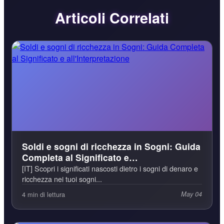
Articoli Correlati
Soldi e sogni di ricchezza in Sogni: Guida
Completa al Significato e
all'Interpretazione
[IT] Scopri i significati nascosti dietro i sogni di denaro e
ricchezza nei tuoi sogni...
4 min di lettura
May 04