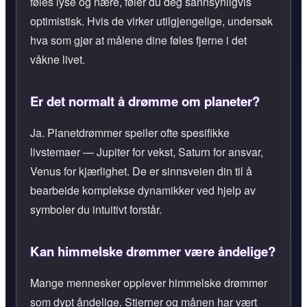
føles lyse og nære, føler du deg sannsynligvis
optimistisk. Hvis de virker utilgjengelige, undersøk
hva som gjør at målene dine føles fjerne i det
våkne livet.
Er det normalt å drømme om planeter?
Ja. Planetdrømmer speiler ofte spesifikke
livstemaer — Jupiter for vekst, Saturn for ansvar,
Venus for kjærlighet. De er sinnsveien din til å
bearbeide komplekse dynamikker ved hjelp av
symboler du intuitivt forstår.
Kan himmelske drømmer være åndelige?
Mange mennesker opplever himmelske drømmer
som dypt åndelige. Stjerner og månen har vært