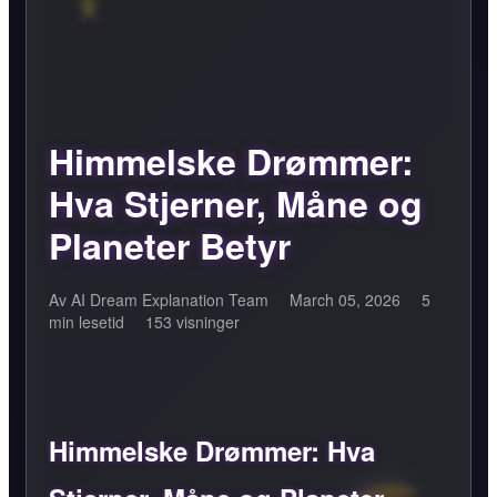
Himmelske Drømmer:
Hva Stjerner, Måne og
Planeter Betyr
Av AI Dream Explanation Team
March 05, 2026
5
min lesetid
153 visninger
Himmelske Drømmer: Hva