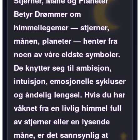
Stjerner, Måne og Planeter
Betyr Drømmer om
himmellegemer — stjerner,
månen, planeter — henter fra
noen av våre eldste symboler.
De knytter seg til ambisjon,
intuisjon, emosjonelle sykluser
og åndelig lengsel. Hvis du har
våknet fra en livlig himmel full
av stjerner eller en lysende
måne, er det sannsynlig at