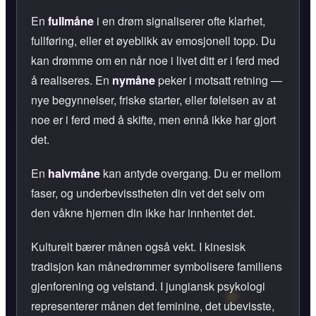
En
fullmåne
i en drøm signaliserer ofte klarhet,
fullføring, eller et øyeblikk av emosjonell topp. Du
kan drømme om en når noe i livet ditt er i ferd med
å realiseres. En
nymåne
peker i motsatt retning —
nye begynnelser, friske starter, eller følelsen av at
noe er i ferd med å skifte, men ennå ikke har gjort
det.
En
halvmåne
kan antyde overgang. Du er mellom
faser, og underbevisstheten din vet det selv om
den våkne hjernen din ikke har innhentet det.
Kulturelt bærer månen også vekt. I kinesisk
tradisjon kan månedrømmer symbolisere familiens
gjenforening og velstand. I jungiansk psykologi
representerer månen det feminine, det ubevisste,