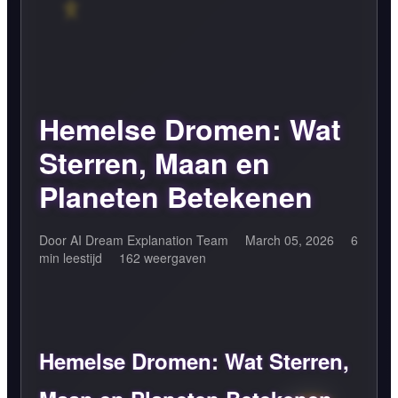
Hemelse Dromen: Wat
Sterren, Maan en
Planeten Betekenen
Door AI Dream Explanation Team
March 05, 2026
6
min leestijd
162 weergaven
Hemelse Dromen: Wat Sterren,