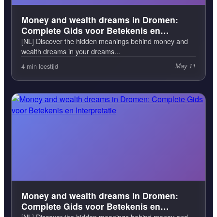
Money and wealth dreams in Dromen:
Complete Gids voor Betekenis en
Interpretatie
[NL] Discover the hidden meanings behind money and
wealth dreams in your dreams...
4 min leestijd
May 11
Money and wealth dreams in Dromen:
Complete Gids voor Betekenis en
Interpretatie
[NL] Discover the hidden meanings behind money and