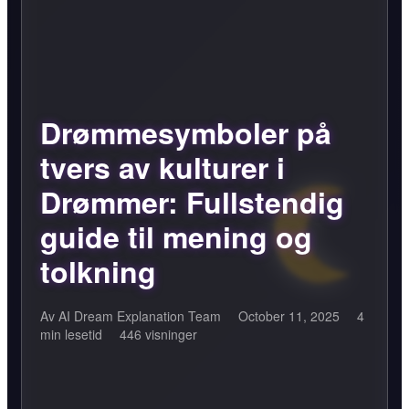
Drømmesymboler på
tvers av kulturer i
Drømmer: Fullstendig
guide til mening og
tolkning
Av AI Dream Explanation Team
October 11, 2025
4
min lesetid
446 visninger