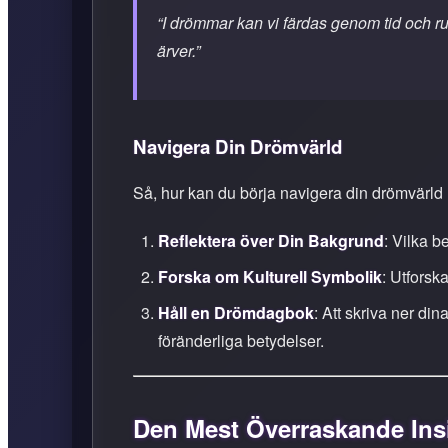
“I drömmar kan vi färdas genom tid och rum
ärver.”
Navigera Din Drömvärld
Så, hur kan du börja navigera din drömvärld 
Reflektera över Din Bakgrund
: Vilka b
Forska om Kulturell Symbolik
: Utforsk
Håll en Drömdagbok
: Att skriva ner d
föränderliga betydelser.
Den Mest Överraskande Ins