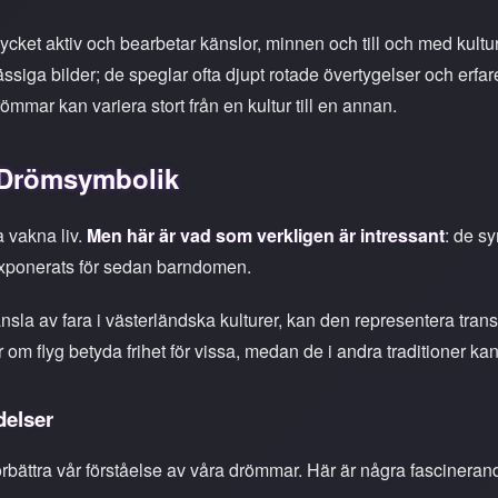
cket aktiv och bearbetar känslor, minnen och till och med kultur
iga bilder; de speglar ofta djupt rotade övertygelser och erfar
römmar kan variera stort från en kultur till en annan.
 Drömsymbolik
 vakna liv.
Men här är vad som verkligen är intressant
: de s
 exponerats för sedan barndomen.
sla av fara i västerländska kulturer, kan den representera tran
om flyg betyda frihet för vissa, medan de i andra traditioner kan
delser
förbättra vår förståelse av våra drömmar. Här är några fascinera