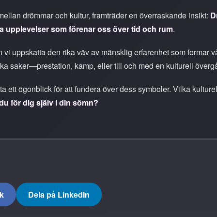
mellan drömmar och kultur, framträder en överraskande insikt:
D
va upplevelser som förenar oss över tid och rum
.
n vi uppskatta den rika väv av mänsklig erfarenhet som formar
olika saker—prestation, kamp, eller till och med en kulturell öv
 ett ögonblick för att fundera över dess symboler. Vilka kulturella
 du för dig själv i din sömn?
k
Dela på LinkedIn