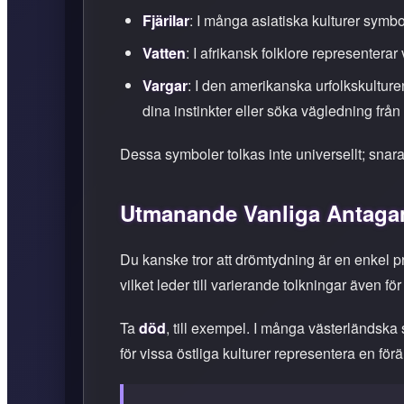
Fjärilar
: I många asiatiska kulturer symbo
Vatten
: I afrikansk folklore representerar
Vargar
: I den amerikanska urfolkskultur
dina instinkter eller söka vägledning från 
Dessa symboler tolkas inte universellt; snara
Utmanande Vanliga Antag
Du kanske tror att drömtydning är en enkel 
vilket leder till varierande tolkningar även 
Ta
död
, till exempel. I många västerländska 
för vissa östliga kulturer representera en för