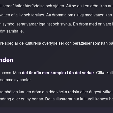
liserar fjärilar återfödelse och själen. Att se en i en dröm kan a
 vatten ofta liv och fertilitet. Att drömma om rikligt med vatten kan
en symboliserar vargar lojalitet och styrka. En dröm med en va
ditt samhälle.
re speglar de kulturella övertygelser och berättelser som kan på
anden
process. Men
det är ofta mer komplext än det verkar
. Olika ku
för samma symboler.
samhällen kan en dröm om död väcka rädsla eller ångest, vilket an
ändring eller en ny början. Detta illustrerar hur kulturell kontex