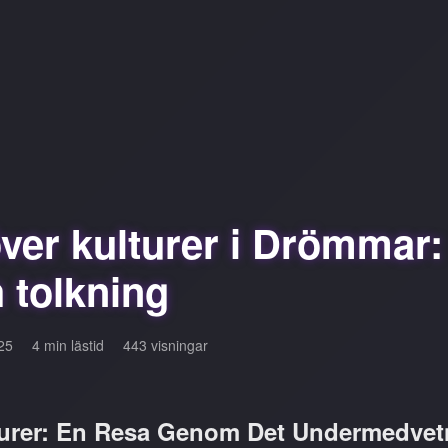
er kulturer i Drömmar:
h tolkning
025
4 min lästid
443 visningar
rer: En Resa Genom Det Undermedvet