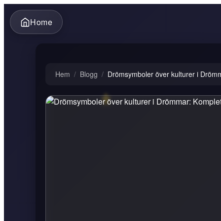
Home
Hem
/
Blogg
/
Drömsymboler över kulturer i Drömma