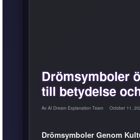
Drömsymboler öv
till betydelse oc
Av AI Dream Explanation Team
October 11, 2
Drömsymboler Genom Kultu