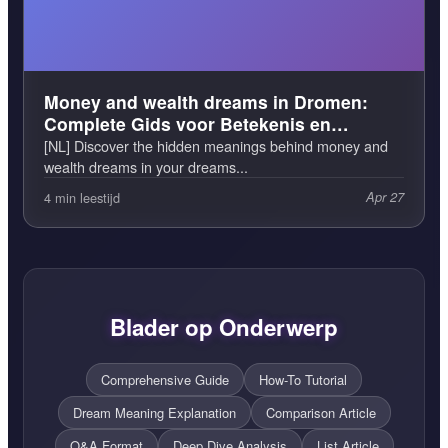
Money and wealth dreams in Dromen:
Complete Gids voor Betekenis en
Interpretatie
[NL] Discover the hidden meanings behind money and
wealth dreams in your dreams...
4 min leestijd
Apr 27
Blader op Onderwerp
Comprehensive Guide
How-To Tutorial
Dream Meaning Explanation
Comparison Article
Q&A Format
Deep Dive Analysis
List Article