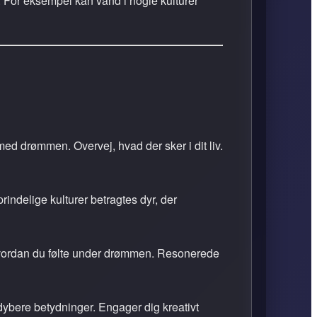
. For eksempel kan vand i nogle kulturer
ed drømmen. Overvej, hvad der sker i dit liv.
indelige kulturer betragtes dyr, der
 hvordan du følte under drømmen. Resonerede
dybere betydninger. Engager dig kreativt