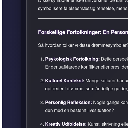
Disse symboler er ikke universelle; de kan v
symbolisere følelsesmæssig renselse, mens 
Forskellige Fortolkninger: En Person
Så hvordan tolker vi disse drømmesymboler? F
Psykologisk Fortolkning:
Dette perspekt
Er der uafklarede konflikter eller pres, d
Kulturel Kontekst:
Mange kulturer har un
optræder i drømme, som åndelige guider, d
Personlig Refleksion:
Nogle gange komme
den med en bestemt livssituation?
Kreativ Udfoldelse:
Kunst, skrivning ell