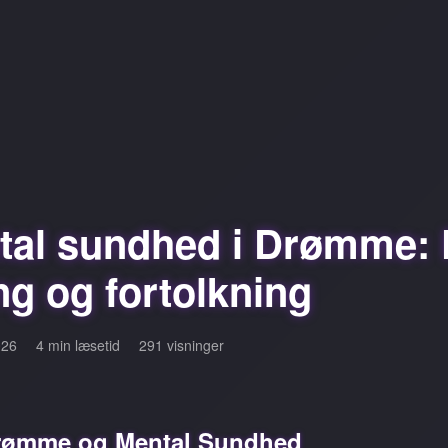
al sundhed i Drømme: 
ng og fortolkning
026
4 min læsetid
291 visninger
Drømme og Mental Sundhed