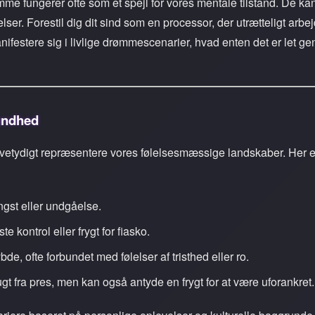
e fungerer ofte som et spejl for vores mentale tilstand. De ka
elser. Forestil dig dit sind som en processor, der utrætteligt arbe
festere sig i livlige drømmescenarier, hvad enten det er let ge
undhed
tvetydigt repræsentere vores følelsesmæssige landskaber. Her 
ngst eller undgåelse.
e kontrol eller frygt for fiasko.
, ofte forbundet med følelser af tristhed eller ro.
ugt fra pres, men kan også antyde en frygt for at være uforankret.