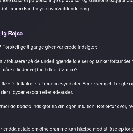
ariere baseret på personlige oplevelser og kulturelle baggrunde
det i andre kan betyde overvældende sorg.
lig Rejse
orskellige tilgange giver varierede indsigter:
iv fokuserer på de underliggende følelser og tanker forbundet m
er måske finder vej ind i dine drømme?
ikke fortolkninger af drømmesymboler. For eksempel, i nogle opr
er tilbyder visdom eller advarsler.
r de bedste indsigter fra din egen intuition. Reflekter over,
er endda at tale om dine drømme kan hjælpe med at låse op for 