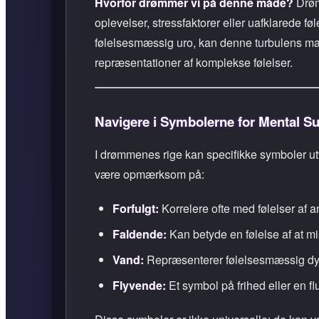
Hvorfor drømmer vi på denne måde?
Drømm
oplevelser, stressfaktorer eller uafklarede føl
følelsesmæssig uro, kan denne turbulens mani
repræsentationer af komplekse følelser.
Navigere i Symbolerne for Mental S
I drømmenes rige kan specifikke symboler u
være opmærksom på:
Forfulgt:
Korrelere ofte med følelser af a
Faldende:
Kan betyde en følelse af at mist
Vand:
Repræsenterer følelsesmæssig dybde
Flyvende:
Et symbol på frihed eller en fl