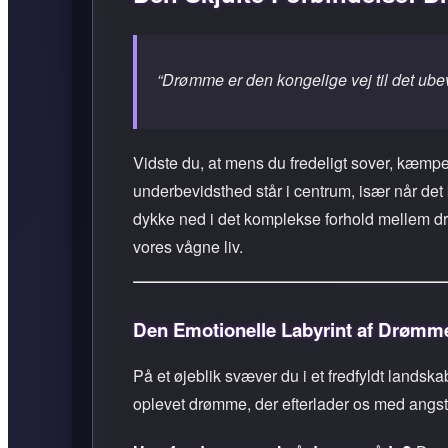
“Drømme er den kongelige vej til det ube
Vidste du, at mens du fredeligt sover, kæmpe
underbevidsthed står i centrum, især når det 
dykke ned i det komplekse forhold mellem d
vores vågne liv.
Den Emotionelle Labyrint af Drømm
På et øjeblik svæver du i et fredfyldt landska
oplevet drømme, der efterlader os med angst e