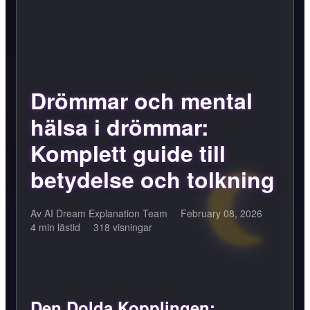
Drömmar och mental
hälsa i drömmar:
Komplett guide till
betydelse och tolkning
Av AI Dream Explanation Team
February 08, 2026
4 min lästid
318 visningar
Den Dolda Kopplingen: