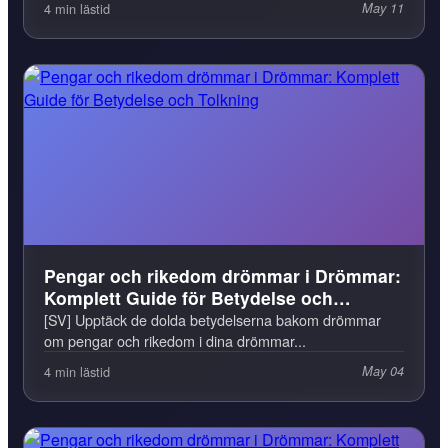
4 min lästid
May 11
Pengar och rikedom drömmar i Drömmar:
Komplett Guide för Betydelse och
Tolkning
[SV] Upptäck de dolda betydelserna bakom drömmar
om pengar och rikedom i dina drömmar...
4 min lästid
May 04