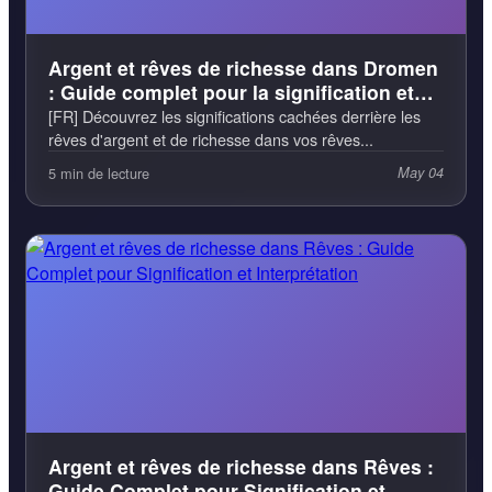
Argent et rêves de richesse dans Dromen
: Guide complet pour la signification et
l'interprétation
[FR] Découvrez les significations cachées derrière les
rêves d'argent et de richesse dans vos rêves...
5 min de lecture
May 04
Argent et rêves de richesse dans Rêves :
Guide Complet pour Signification et