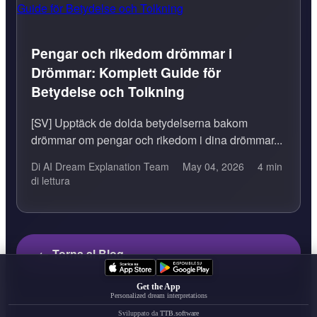
Pengar och rikedom drömmar i
Drömmar: Komplett Guide för
Betydelse och Tolkning
[SV] Upptäck de dolda betydelserna bakom
drömmar om pengar och rikedom i dina drömmar...
Di AI Dream Explanation Team
May 04, 2026
4 min
di lettura
← Torna al Blog
Get the App
Personalized dream interpretations
Sviluppato da
TTB.software