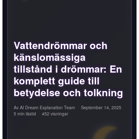
Vattendrömmar och
känslomässiga
tillstånd i drömmar: En
komplett guide till
betydelse och tolkning
Av AI Dream Explanation Team
September 14, 2025
5 min lästid
452 visningar