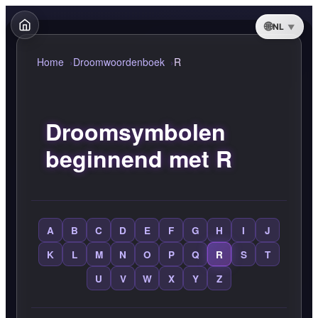
NL
Home
Droomwoordenboek
R
Droomsymbolen
beginnend met R
A
B
C
D
E
F
G
H
I
J
K
L
M
N
O
P
Q
R
S
T
U
V
W
X
Y
Z