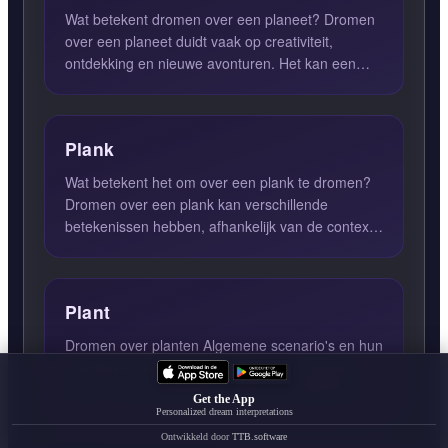
Wat betekent dromen over een planeet? Dromen
over een planeet duidt vaak op creativiteit,
ontdekking en nieuwe avonturen. Het kan een
teken zijn dat je pote...
Plank
Wat betekent het om over een plank te dromen?
Dromen over een plank kan verschillende
betekenissen hebben, afhankelijk van de context
en de gevoelens die je...
Plant
Dromen over planten Algemene scenario's en hun
specifieke betekenissen Dromen over planten
kunnen op verschillende manieren voorkomen, en
Get the App
elk scenario kan ...
Personalized dream interpretations
Ontwikkeld door
TTB.software