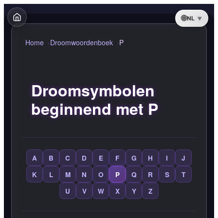
NL
Home
Droomwoordenboek
P
Droomsymbolen
beginnend met P
A
B
C
D
E
F
G
H
I
J
K
L
M
N
O
P
Q
R
S
T
U
V
W
X
Y
Z