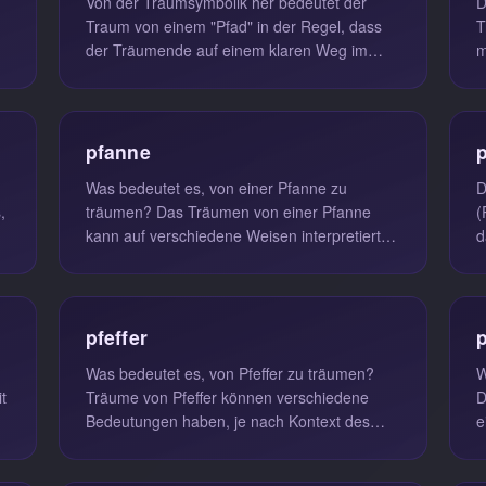
Von der Traumsymbolik her bedeutet der
D
Traum von einem "Pfad" in der Regel, dass
T
der Träumende auf einem klaren Weg im
m
Leben ist, was oft mit Fortschritt und...
v
pfanne
Was bedeutet es, von einer Pfanne zu
D
träumen? Das Träumen von einer Pfanne
(
kann auf verschiedene Weisen interpretiert
d
werden. Grundsätzlich symbolisiert ein...
p
W
pfeffer
p
Was bedeutet es, von Pfeffer zu träumen?
W
t
Träume von Pfeffer können verschiedene
D
Bedeutungen haben, je nach Kontext des
e
Traums und den persönlichen Erfahrunge...
R