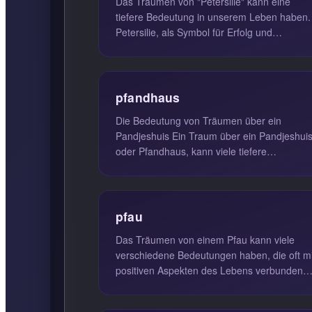
Das Träumen von "Petersilie" kann eine
tiefere Bedeutung in unserem Leben haben.
Petersilie, als Symbol für Erfolg und
Reinigung, deutet darauf hin, dass wir...
pfandhaus
Die Bedeutung von Träumen über ein
Pandjeshuis Ein Traum über ein Pandjeshuis,
oder Pfandhaus, kann viele tiefere
Bedeutungen haben. Solche Träume deuten
of...
pfau
Das Träumen von einem Pfau kann viele
verschiedene Bedeutungen haben, die oft mi
positiven Aspekten des Lebens verbunden
sind. Ein Pfau repräsentiert in Trä...