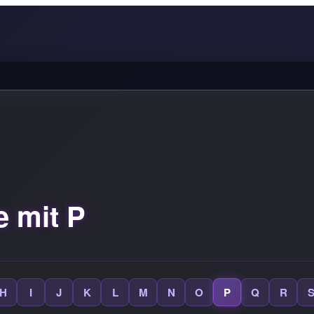
 mit P
H
I
J
K
L
M
N
O
P
Q
R