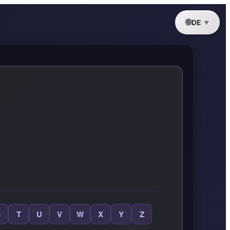
DE
S
T
U
V
W
X
Y
Z