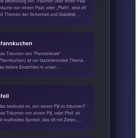
ie Bedeutung von Träumen über einen Paal
räume von einem Paal, oder „Pfahl“, sind oft
it Themen der Sicherheit und Stabilität
erbunden. In der Traumdeut...
pfannkuchen
as Träumen von "Pannenkoek"
Pfannkuchen) ist ein faszinierendes Thema,
as tiefere Einsichten in unser
sychologisches und emotionales
ohlbefinden bieten ...
feil
as bedeutet es, von einem Pijl zu träumen?
as Träumen von einem Pijl, oder Pfeil, ist
in kraftvolles Symbol, das oft mit Zielen,
ichtung und dem Streben...