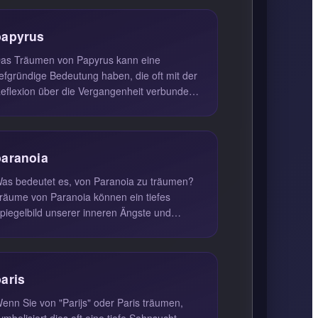
papyrus
as Träumen von Papyrus kann eine
iefgründige Bedeutung haben, die oft mit der
eflexion über die Vergangenheit verbunden
st. Papyrus, als ein Zeichen für ...
paranoia
as bedeutet es, von Paranoia zu träumen?
räume von Paranoia können ein tiefes
piegelbild unserer inneren Ängste und
nsicherheiten sein. Wenn Sie im Trau...
paris
enn Sie von "Parijs" oder Paris träumen,
ymbolisiert dies oft eine tiefe Sehnsucht