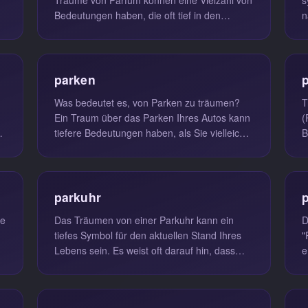
Bedeutungen haben, die oft tief in den
n
Wünschen und Emotionen des Träumers...
S
parken
Was bedeutet es, von Parken zu träumen?
T
Ein Traum über das Parken Ihres Autos kann
(
tiefere Bedeutungen haben, als Sie vielleicht
B
annehmen. Solche Träume deu...
v
d
parkuhr
p
Das Träumen von einer Parkuhr kann ein
D
tiefes Symbol für den aktuellen Stand Ihres
"
Lebens sein. Es weist oft darauf hin, dass
e
sorglose und unbeschwerte Tage ...
h
S