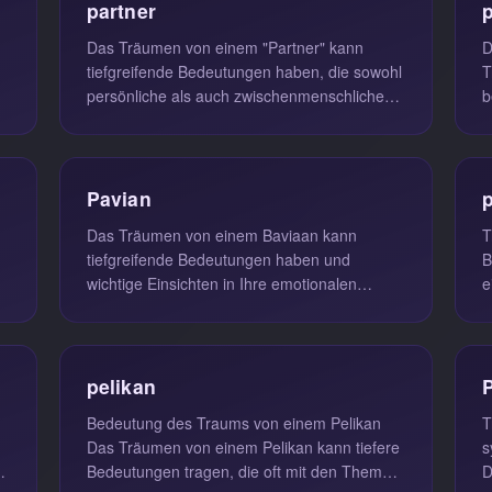
partner
Das Träumen von einem "Partner" kann
D
tiefgreifende Bedeutungen haben, die sowohl
T
persönliche als auch zwischenmenschliche
b
Aspekte des Lebens widerspiegeln. O...
s
Pavian
Das Träumen von einem Baviaan kann
T
tiefgreifende Bedeutungen haben und
B
wichtige Einsichten in Ihre emotionalen
e
Zustände und Verhaltensweisen bieten. In
d
der T...
pelikan
Bedeutung des Traums von einem Pelikan
T
Das Träumen von einem Pelikan kann tiefere
s
Bedeutungen tragen, die oft mit den Themen
D