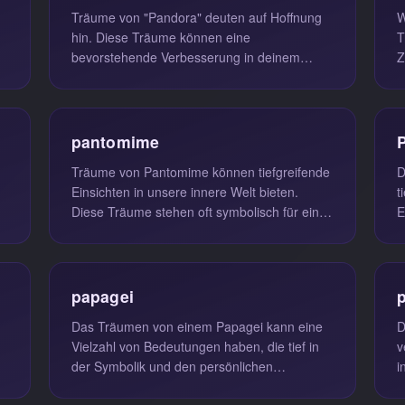
Träume von "Pandora" deuten auf Hoffnung
W
hin. Diese Träume können eine
T
bevorstehende Verbesserung in deinem
Z
Leben signalisieren und stehen oft in
v
Verbindung ...
pantomime
Träume von Pantomime können tiefgreifende
D
Einsichten in unsere innere Welt bieten.
t
Diese Träume stehen oft symbolisch für eine
E
Zeit in unserem Leben, in der ...
T
S
papagei
Das Träumen von einem Papagei kann eine
D
Vielzahl von Bedeutungen haben, die tief in
v
der Symbolik und den persönlichen
i
Erfahrungen verankert sind. Ein Papagei...
v