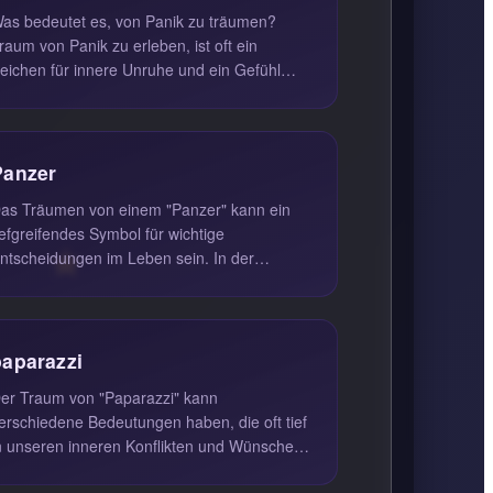
as bedeutet es, von Panik zu träumen?
raum von Panik zu erleben, ist oft ein
eichen für innere Unruhe und ein Gefühl
on Kontrollverlust im Wachleben. We...
Panzer
as Träumen von einem "Panzer" kann ein
iefgreifendes Symbol für wichtige
ntscheidungen im Leben sein. In der
raumdeutung deutet ein Panzer oft auf eine
...
paparazzi
er Traum von "Paparazzi" kann
erschiedene Bedeutungen haben, die oft tief
n unseren inneren Konflikten und Wünschen
erwurzelt sind. Wenn man im Traum von...