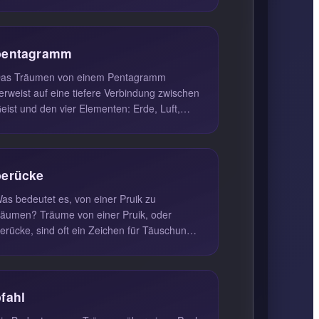
uf materiellen Reichtum hin, sond...
pentagramm
as Träumen von einem Pentagramm
erweist auf eine tiefere Verbindung zwischen
eist und den vier Elementen: Erde, Luft,
euer und Wasser. Dieses Symbol ist ...
perücke
as bedeutet es, von einer Pruik zu
räumen? Träume von einer Pruik, oder
erücke, sind oft ein Zeichen für Täuschung
nd Selbstverleugnung. Wenn du in deine...
pfahl