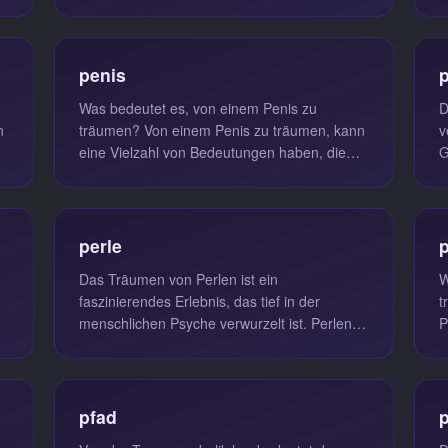
Fürsorge, Opferbereitschaft und...
a
penis
Was bedeutet es, von einem Penis zu
D
träumen? Von einem Penis zu träumen, kann
v
eine Vielzahl von Bedeutungen haben, die
G
stark von den persönlichen Erfahrunge...
F
perle
Das Träumen von Perlen ist ein
W
faszinierendes Erlebnis, das tief in der
t
menschlichen Psyche verwurzelt ist. Perlen
P
symbolisieren nicht nur äußere Schönheit, ...
u
pfad