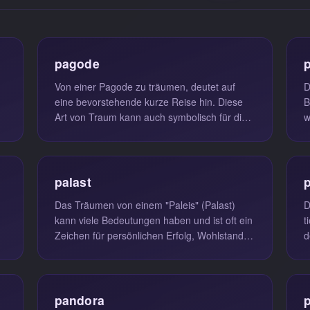
pagode
p
Von einer Pagode zu träumen, deutet auf
D
eine bevorstehende kurze Reise hin. Diese
B
Art von Traum kann auch symbolisch für die
w
.
Suche nach innerem Frieden, Spir...
H
W
palast
Das Träumen von einem "Paleis" (Palast)
D
kann viele Bedeutungen haben und ist oft ein
t
Zeichen für persönlichen Erfolg, Wohlstand
d
.
und das Erreichen des vollen ...
R
pandora