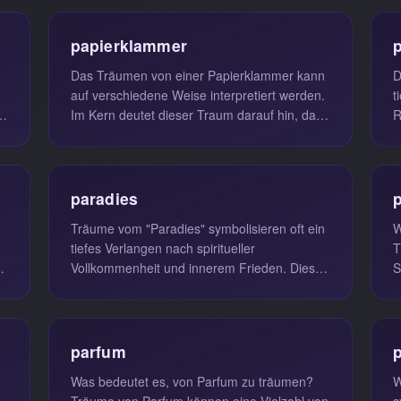
papierklammer
Das Träumen von einer Papierklammer kann
D
auf verschiedene Weise interpretiert werden.
t
h
Im Kern deutet dieser Traum darauf hin, dass
R
man das Gefühl hat, eine B...
i
paradies
Träume vom "Paradies" symbolisieren oft ein
W
tiefes Verlangen nach spiritueller
T
Vollkommenheit und innerem Frieden. Diese
S
.
Träume können ein Hinweis darauf sei...
U
parfum
Was bedeutet es, von Parfum zu träumen?
W
Träume von Parfum können eine Vielzahl von
s