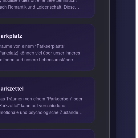
ach Romantik und Leidenschaft. Diese
tadt, bekannt als das romantischs...
parkplatz
räume von einem "Parkeerplaats"
Parkplatz) können viel über unser inneres
efinden und unsere Lebensumstände
erraten. Diese Träume sind oft ein Hinweis
a...
arkzettel
as Träumen von einem "Parkeerbon" oder
Parkzettel" kann auf verschiedene
motionale und psychologische Zustände
inweisen. Diese Träume sind oft ein
piege...