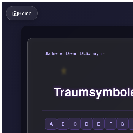
Home
Startseite
Dream Dictionary
P
Traumsymbole
A
B
C
D
E
F
G