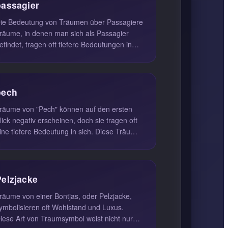
passagier
ie Bedeutung von Träumen über Passagiere
räume, in denen man sich als Passagier
efindet, tragen oft tiefere Bedeutungen in
ich. Sie spiegeln häufig ein ...
pech
räume von "Pech" können auf den ersten
lick negativ erscheinen, doch sie tragen oft
ine tiefere Bedeutung in sich. Diese Träume
euten darauf hin, dass na...
Pelzjacke
räume von einer Bontjas, oder Pelzjacke,
ymbolisieren oft Wohlstand und Luxus.
iese Art von Traumsymbol weist nicht nur