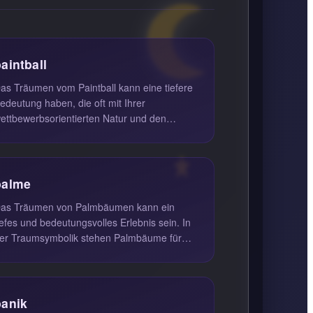
aintball
as Träumen vom Paintball kann eine tiefere
edeutung haben, die oft mit Ihrer
ettbewerbsorientierten Natur und den
erausforderungen, denen Sie im
achlebe...
palme
as Träumen von Palmbäumen kann ein
iefes und bedeutungsvolles Erlebnis sein. In
er Traumsymbolik stehen Palmbäume für
uhe, hohe Ziele, Ruhm, Sieg, Hoffnu...
panik