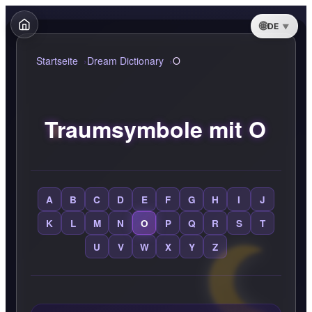
DE
Startseite
Dream Dictionary
O
Traumsymbole mit O
A
B
C
D
E
F
G
H
I
J
K
L
M
N
O
P
Q
R
S
T
U
V
W
X
Y
Z