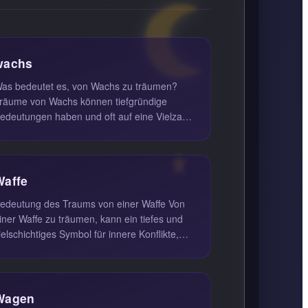
wachs
as bedeutet es, von Wachs zu träumen?
räume von Wachs können tiefgründige
edeutungen haben und oft auf eine Vielzahl
on Emotionen und Lebenssituationen h...
Waffe
edeutung des Traums von einer Waffe Von
iner Waffe zu träumen, kann ein tiefes und
ielschichtiges Symbol für innere Konflikte,
ngste und Wünsche sein. D...
Wagen