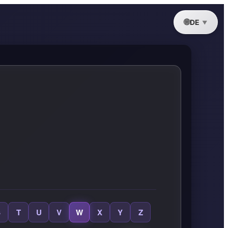
DE
S
T
U
V
W
X
Y
Z