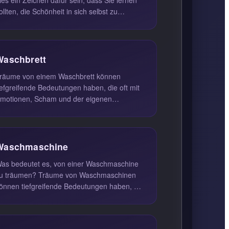
ollten, die Schönheit in sich selbst zu
rkennen. Diese Träume können au...
Waschbrett
räume von einem Waschbrett können
iefgreifende Bedeutungen haben, die oft mit
motionen, Scham und der eigenen
ebensweise verbunden sind. Ein Waschbrett
..
Waschmaschine
as bedeutet es, von einer Waschmaschine
u träumen? Träume von Waschmaschinen
önnen tiefgreifende Bedeutungen haben, die
ft mit der Notwendigkeit verbunde...