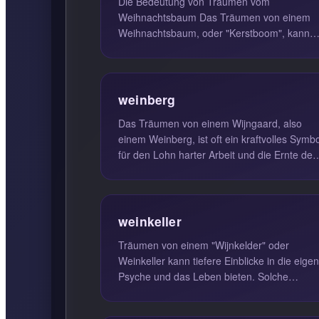
Die Bedeutung von Träumen vom
Weihnachtsbaum Das Träumen von einem
Weihnachtsbaum, oder "Kerstboom", kann
eine Vielzahl von Bedeutungen haben.
Zunächst symb...
weinberg
Das Träumen von einem Wijngaard, also
einem Weinberg, ist oft ein kraftvolles Symbo
für den Lohn harter Arbeit und die Ernte des
Lebens. Ein solcher Traum k...
weinkeller
Träumen von einem "Wijnkelder" oder
Weinkeller kann tiefere Einblicke in die eige
Psyche und das Leben bieten. Solche
Träume stehen oft symbolisch für die ...