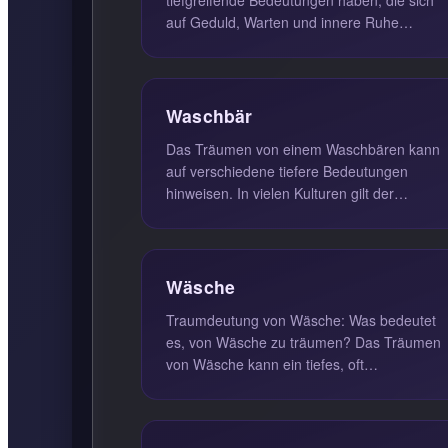
auf Geduld, Warten und innere Ruhe
beziehen. Wenn Sie in Ihrer Traumwelt in e..
Waschbär
Das Träumen von einem Waschbären kann
auf verschiedene tiefere Bedeutungen
hinweisen. In vielen Kulturen gilt der
Waschbär als Symbol für Täuschung und die
G...
Wäsche
Traumdeutung von Wäsche: Was bedeutet
es, von Wäsche zu träumen? Das Träumen
von Wäsche kann ein tiefes, oft
unterschätztes Symbol für persönliche
Veränderu...