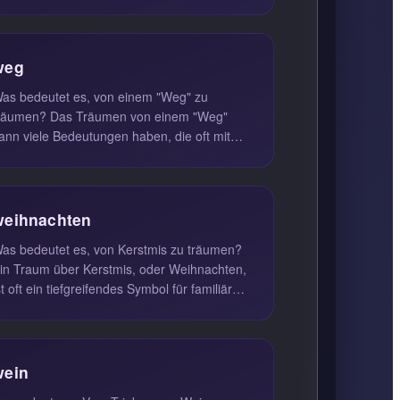
eheimen Angelegenheiten verbunden sind,
be...
weg
as bedeutet es, von einem "Weg" zu
men? Das Träumen von einem "Weg"
ann viele Bedeutungen haben, die oft mit
em Gefühl für Richtung, Lebenszielen und...
weihnachten
as bedeutet es, von Kerstmis zu träumen?
in Traum über Kerstmis, oder Weihnachten,
st oft ein tiefgreifendes Symbol für familiäre
usammengehörigkeit, Fr...
wein