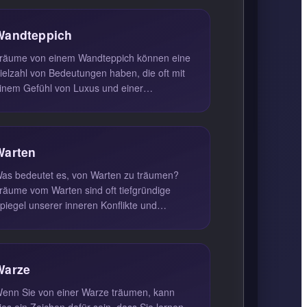
alzer trä...
Wandteppich
räume von einem Wandteppich können eine
ielzahl von Bedeutungen haben, die oft mit
inem Gefühl von Luxus und einer
ngenehmen Umgebung verbunden sind.
in...
Warten
as bedeutet es, von Warten zu träumen?
räume vom Warten sind oft tiefgründige
piegel unserer inneren Konflikte und
edürfnisse. Sie können auf Themen wie...
Warze
enn Sie von einer Warze träumen, kann
ies ein Zeichen dafür sein, dass Sie lernen