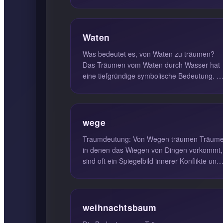
und der Erkundung des Unterbewusstsei...
Waten
Was bedeutet es, von Waten zu träumen?
Das Träumen vom Waten durch Wasser hat
eine tiefgründige symbolische Bedeutung. E
steht oft für die Kontrolle über d...
wege
Traumdeutung: Von Wegen träumen Träume,
in denen das Wiegen von Dingen vorkommt,
sind oft ein Spiegelbild innerer Konflikte und
der Suche nach Klarheit. Wen...
weihnachtsbaum