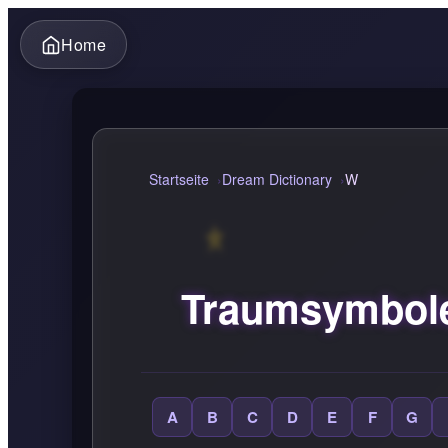
Home
Startseite
Dream Dictionary
W
Traumsymbole
A
B
C
D
E
F
G