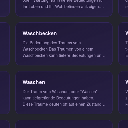
Ihr Leben und Ihr Wohlbefinden aufzeigen.
s
.
Wenn Sie davon träumen, ein Fah...
e
Waschbecken
Die Bedeutung des Traums vom
T
Waschbecken Das Träumen von einem
t
Waschbecken kann tiefere Bedeutungen und
E
Einsichten in Ihr Leben bieten. Laut dem
L
niederländi...
i.
Waschen
Der Traum vom Waschen, oder "Wassen",
W
kann tiefgreifende Bedeutungen haben.
z
Diese Träume deuten oft auf einen Zustand
k
des inneren Wandels oder der Reinigung ...
o