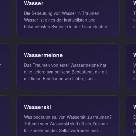
Wasser
Die Bedeutung von Wasser in Träumen
T
Wasser ist eines der kraftvollsten und
t
bekanntesten Symbole in der Traumdeutung.
u
.
Wenn Sie von Wasser träumen, spiegelt d...
d
Wassermelone
Das Träumen von einer Wassermelone hat
V
eine tiefere symbolische Bedeutung, die oft
k
on
mit tiefen Emotionen wie Liebe, Lust,
ü
Verlangen und leidenschaftlichen Gef...
i
Wasserski
Was bedeutet es, von Wasserski zu träumen?
D
Träume vom Wasserski sind oft ein Zeichen
(
für zunehmendes Selbstvertrauen und
p