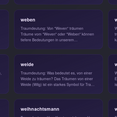
spirituelles Wachstum. Wenn Sie von...
g
ü
weben
Traumdeutung: Von "Weven" träumen
W
Träume vom "Weven" oder "Weben" können
träu
s
tiefere Bedeutungen in unserem
k
Unterbewusstsein offenbaren. Wenn Sie von
d
diesem Han...
weide
Traumdeutung: Was bedeutet es, von einer
W
Weide zu träumen? Das Träumen von einer
E
Weide (Wilg) ist ein starkes Symbol für Trauer
i
und Melancholie. In vielen K...
Z
weihnachtsmann