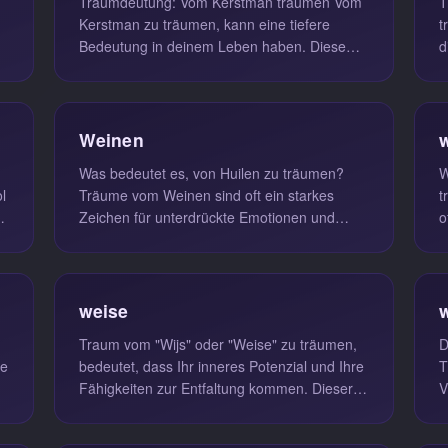
Traumdeutung: Vom Kerstman träumen Vom
T
Kerstman zu träumen, kann eine tiefere
träum
Bedeutung in deinem Leben haben. Diese
d
Figur, die oft mit Geschenken, Freude u...
h
T
Weinen
Was bedeutet es, von Huilen zu träumen?
W
l
Träume vom Weinen sind oft ein starkes
t
Zeichen für unterdrückte Emotionen und
o
innere Konflikte. Wenn du von Huilen t...
S
weise
Traum vom "Wijs" oder "Weise" zu träumen,
D
ne
bedeutet, dass Ihr inneres Potenzial und Ihre
T
Fähigkeiten zur Entfaltung kommen. Dieser
V
Traum symbolisiert oft Ihre...
w