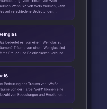
raumdeutung: Vom Trinken von Wein
en Wenn Sie von Wein träumen, kann
ies auf verschiedene Bedeutungen
inweisen. Im Allgemeinen steht Wein in
räumen...
weinglas
as bedeutet es, von einem Weinglas zu
räumen? Träume von einem Weinglas sind
ft mit Freude und Feierlichkeiten verbunden.
ie symbolisieren nicht nur Glüc...
weiß
ie Bedeutung des Traums von "Weiß"
räume von der Farbe "weiß" können eine
ielzahl von Bedeutungen und Emotionen
iderspiegeln. Weiß steht oft für Reinhei...