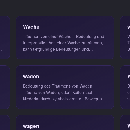
Wache
Träumen von einer Wache – Bedeutung und
W
Interpretation Von einer Wache zu träumen,
T
kann tiefgründige Bedeutungen und
B
Emotionen in sich tragen. Solch ein Tra...
v
waden
Bedeutung des Träumens von Waden
B
Träume von Waden, oder "Kuiten" auf
e
Niederländisch, symbolisieren oft Bewegung
v
und den Übergang zwischen verschiedenen
Ä
Leben...
wagen