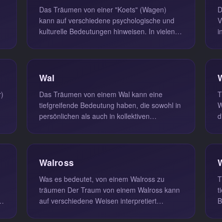
Das Träumen von einer "Koets" (Wagen)
D
kann auf verschiedene psychologische und
V
kulturelle Bedeutungen hinweisen. In vielen
i
Fällen symbolisiert eine Koets ein...
p
Wal
)
Das Träumen von einem Wal kann eine
T
tiefgreifende Bedeutung haben, die sowohl in
W
persönlichen als auch in kollektiven
d
Kontexten interpretiert werden kann. Ei...
d
Walross
Was es bedeutet, von einem Walross zu
T
träumen Der Traum von einem Walross kann
t
auf verschiedene Weisen interpretiert
B
werden, wobei häufige Themen wie Schutz,...
h