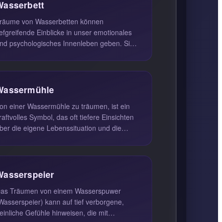
Wasserbett
räume von Wasserbetten können
iefgreifende Einblicke in unser emotionales
nd psychologisches Innenleben geben. Sie
euten oft darauf hin, dass der Träumen...
Wassermühle
on einer Wassermühle zu träumen, ist ein
raftvolles Symbol, das oft tiefere Einsichten
ber die eigene Lebenssituation und die
nneren Motivationen bietet....
Wasserspeier
as Träumen von einem Wasserspuwer
Wasserspeier) kann auf tief verborgene,
einliche Gefühle hinweisen, die mit