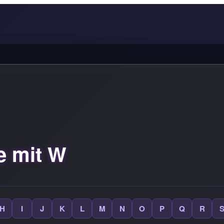
 mit W
H
I
J
K
L
M
N
O
P
Q
R