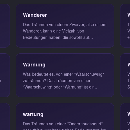
W
Wanderer
Das Träumen von einem Zwerver, also einem
T
Wanderer, kann eine Vielzahl von
V
Bedeutungen haben, die sowohl auf
e
.
persönliche als auch auf gesellschaftliche
a
Umstä...
E
Warnung
Was bedeutet es, von einer "Waarschuwing"
W
m
zu träumen? Das Träumen von einer
T
"Waarschuwing" oder "Warnung" ist ein
S
kraftvolles Symbol, das oft auf unbewusste ...
B
wartung
Das Träumen von einer "Onderhoudsbeurt"
W
oder "Wartung" kann tiefere Bedeutungen für
d