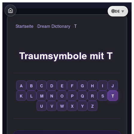
DE
Startseite
Dream Dictionary
T
Traumsymbole mit T
A
B
C
D
E
F
G
H
I
J
K
L
M
N
O
P
Q
R
S
T
U
V
W
X
Y
Z