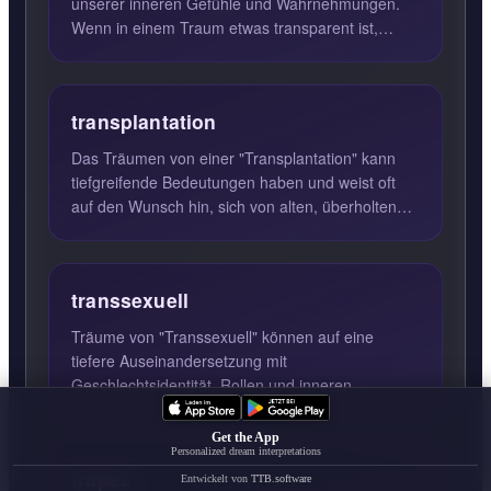
unserer inneren Gefühle und Wahrnehmungen.
Wenn in einem Traum etwas transparent ist,
deutet dies häufig auf ein ...
transplantation
Das Träumen von einer "Transplantation" kann
tiefgreifende Bedeutungen haben und weist oft
auf den Wunsch hin, sich von alten, überholten
Teilen der eigenen ...
transsexuell
Träume von "Transsexuell" können auf eine
tiefere Auseinandersetzung mit
Geschlechtsidentität, Rollen und inneren
Konflikten hinweisen. Solche Träume spiegel...
Get the App
Personalized dream interpretations
trapez
Entwickelt von
TTB.software