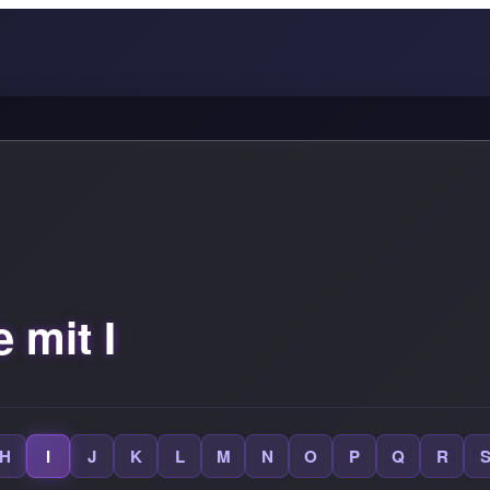
 mit I
H
I
J
K
L
M
N
O
P
Q
R