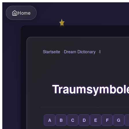
Home
Startseite
Dream Dictionary
I
Traumsymbole
A
B
C
D
E
F
G