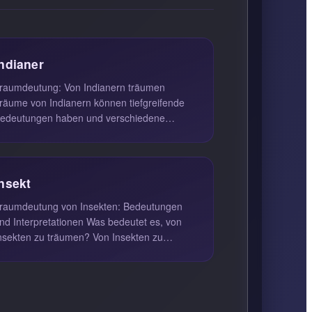
Indianer
raumdeutung: Von Indianern träumen
räume von Indianern können tiefgreifende
edeutungen haben und verschiedene
spekte unserer Persönlichkeit
iderspiegel...
Insekt
raumdeutung von Insekten: Bedeutungen
d Interpretationen Was bedeutet es, von
nsekten zu träumen? Von Insekten zu
räumen, kann eine Vielzahl von Bedeut...