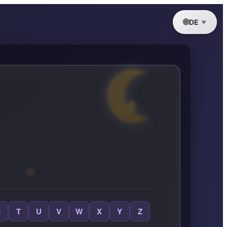
DE
S
T
U
V
W
X
Y
Z