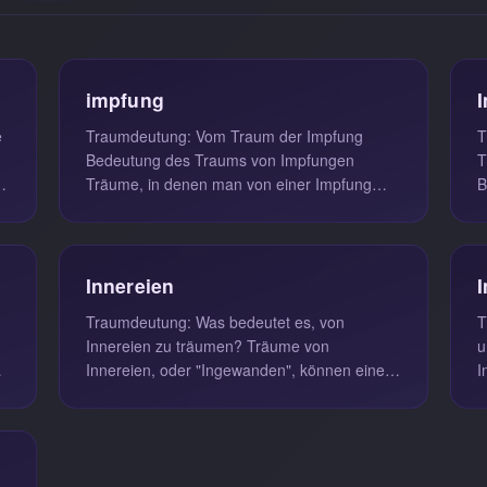
impfung
e
Traumdeutung: Vom Traum der Impfung
T
Bedeutung des Traums von Impfungen
T
Träume, in denen man von einer Impfung
B
träumt, können tiefere emotionale und
A
psycholo...
w
Innereien
Traumdeutung: Was bedeutet es, von
T
Innereien zu träumen? Träume von
un
s
Innereien, oder "Ingewanden", können eine
I
tiefgreifende Bedeutung haben und auf
t
verborge...