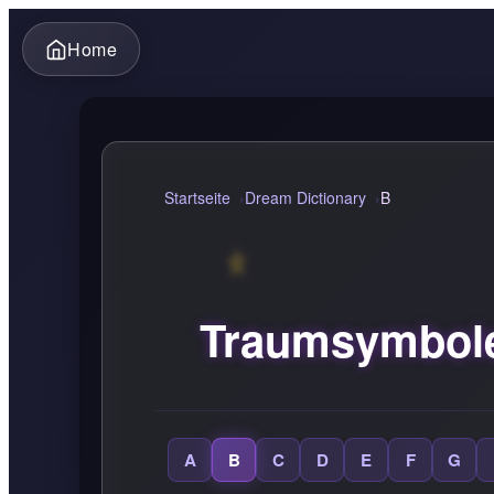
Home
Startseite
Dream Dictionary
B
Traumsymbole
A
B
C
D
E
F
G