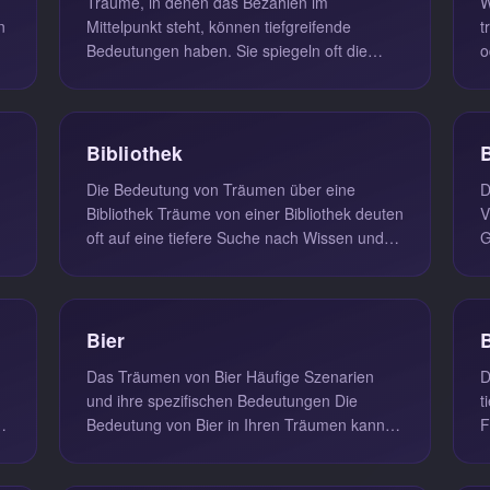
Träume, in denen das Bezahlen im
W
Mittelpunkt steht, können tiefgreifende
träu
Bedeutungen haben. Sie spiegeln oft die
o
inneren Konflikte und die persönliche
S
Verant...
Bibliothek
Die Bedeutung von Träumen über eine
D
Bibliothek Träume von einer Bibliothek deuten
V
oft auf eine tiefere Suche nach Wissen und
G
e
Verständnis hin. Sie spiegeln e...
w
Bier
Das Träumen von Bier Häufige Szenarien
D
und ihre spezifischen Bedeutungen Die
t
Bedeutung von Bier in Ihren Träumen kann je
F
nach Kontext variieren. Hier sind ...
u