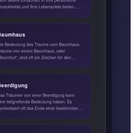
roduktivität und Ihre Lebensziele bieten.
olche Träume deuten oft dar...
Baumhaus
ie Bedeutung des Traums vom Baumhaus
räume von einem Baumhaus, oder
Boomhut“, sind oft ein Zeichen für den
unsch, den Herausforderungen des Lebens
u ent...
Beerdigung
as Träumen von einer Beerdigung kann
ine tiefgreifende Bedeutung haben. Es
ymbolisiert oft das Ende einer bestimmten
ituation oder einen Abschluss in dei...