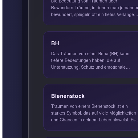
Die Bedeutung von Träumen über
Bewundern Träume, in denen man jemanden
bewundert, spiegeln oft ein tiefes Verlangen
wider, die positiven Eigenschaften diese...
BH
Das Träumen von einer Beha (BH) kann
tiefere Bedeutungen haben, die auf
Unterstützung, Schutz und emotionale
Bedürfnisse hinweisen. Diese Traumsymbol
spiege...
Bienenstock
Träumen von einem Bienenstock ist ein
starkes Symbol, das auf viele Möglichkeiten
und Chancen in deinem Leben hinweist. Es
steht für hartes Arbeiten, Teamarb...