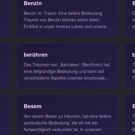
Benzin
Benzin im Traum: Eine tiefere Bedeutung
D
Träume von Benzin können einen tiefen
v
Einblick in unser inneres Leben und unsere
d
emotionale Verfassung geben. Benzin...
L
berühren
Das Träumen von „Aanraken“ (Berühren) hat
T
eine tiefgründige Bedeutung und kann auf
B
verschiedene Aspekte unseres emotionalen
T
und sozialen Lebens hinweisen. So...
k
..
Besem
Von einem Besen zu träumen, hat eine tiefere
T
symbolische Bedeutung, die oft mit der
trä
Notwendigkeit verbunden ist, in unserem
B