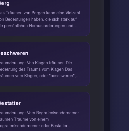
Berg
as Träumen von Bergen kann eine Vielzahl
on Bedeutungen haben, die sich stark auf
ie persönlichen Herausforderungen und
ebensumstände des Träumenden bezi...
beschweren
raumdeutung: Von Klagen träumen Die
edeutung des Traums vom Klagen Das
räumen vom Klagen, oder "beschweren",
ann eine tiefgreifende Bedeutung haben und
.
Bestatter
raumdeutung: Vom Begrafenisondernemer
umen Träume von einem
egrafenisondernemer oder Bestatter