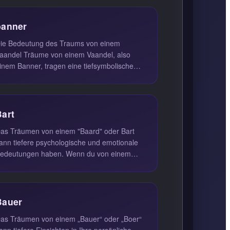
banner
ie Bedeutung des Traums von einem
aandel Träume von einem Vaandel, also
inem Banner, tragen eine tiefsymbolische
edeutung. Sie sind oft ein Ausdruck der ...
Bart
as Träumen von einem "Baard" oder Bart
ann tiefere psychologische und emotionale
edeutungen haben. Wenn du von einem
art träumst, den du im echten Leben ...
Bauer
as Träumen von einem „Bauer“ oder „Boer“
ann tiefere Einsichten in Ihre persönliche