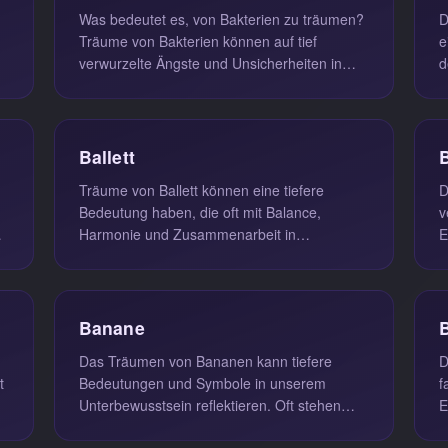
Was bedeutet es, von Bakterien zu träumen?
D
Träume von Bakterien können auf tief
e
verwurzelte Ängste und Unsicherheiten in
d
unserem wachen Leben hinweisen. Die...
w
e
Ballett
Träume von Ballett können eine tiefere
D
Bedeutung haben, die oft mit Balance,
v
em
Harmonie und Zusammenarbeit in
E
Verbindung steht. Diese Träume spiegeln
S
nicht nur...
v
Banane
Das Träumen von Bananen kann tiefere
D
t
Bedeutungen und Symbole in unserem
f
Unterbewusstsein reflektieren. Oft stehen
E
Bananen für unterdrückte sexuelle Wünsche
e