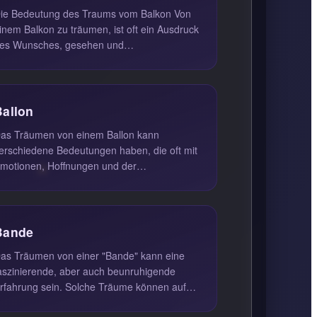
ie Bedeutung des Traums vom Balkon Von
inem Balkon zu träumen, ist oft ein Ausdruck
es Wunsches, gesehen und
ahrgenommen zu werden. Ein Balkon bietet
i...
Ballon
as Träumen von einem Ballon kann
erschiedene Bedeutungen haben, die oft mit
motionen, Hoffnungen und der
elbstwahrnehmung verbunden sind. In
ielen Fälle...
Bande
as Träumen von einer "Bande" kann eine
aszinierende, aber auch beunruhigende
rfahrung sein. Solche Träume können auf
ine tiefere innere Konflikte und Bed...