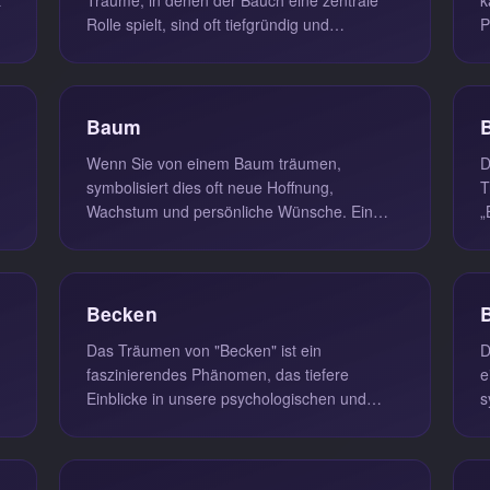
Rolle spielt, sind oft tiefgründig und
P
vielschichtig. Sie deuten darauf hin...
S
Baum
Wenn Sie von einem Baum träumen,
D
symbolisiert dies oft neue Hoffnung,
T
Wachstum und persönliche Wünsche. Ein
„
Baum in einem Traum steht für Stärke und
W
Stabilit...
z
Becken
Das Träumen von "Becken" ist ein
D
faszinierendes Phänomen, das tiefere
e
Einblicke in unsere psychologischen und
s
f
emotionalen Zustände geben kann. In den
S
meisten...