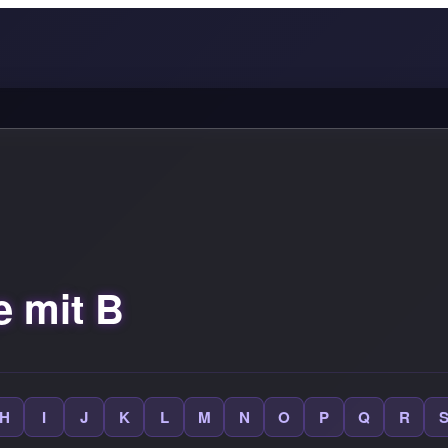
 mit B
H
I
J
K
L
M
N
O
P
Q
R