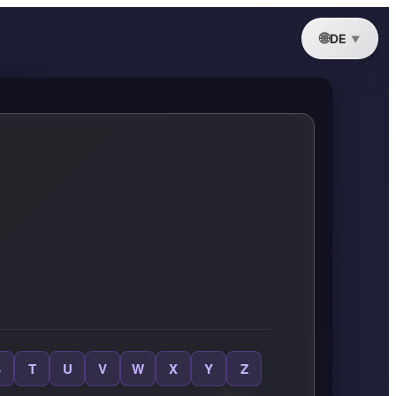
DE
S
T
U
V
W
X
Y
Z