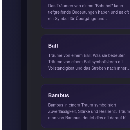
Das Träumen von einem "Bahnhof" kann
tiefgreifende Bedeutungen haben und ist oft
ein Symbol für Übergänge und
Veränderungen im Leben. Ein Bahnhof
repräsentie...
Ball
Träume von einem Ball: Was sie bedeuten
Träume von einem Ball symbolisieren oft
Vollständigkeit und das Streben nach inner
Gleichgewicht. Der Ball kann al...
Bambus
Bambus in einem Traum symbolisiert
Zuverlässigkeit, Stärke und Resilienz. Träum
man von Bambus, deutet dies oft darauf hin,
dass man in der Lage ist, sich l...