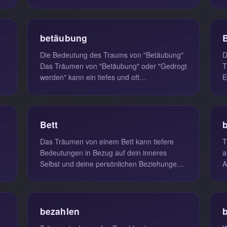
Leben aufzuräumen. Ein solcher Tr...
k
e
betäubung
Die Bedeutung des Traums von "Betäubung"
D
Das Träumen von "Betäubung" oder "Gedrogt
T
werden" kann ein tiefes und oft
E
beunruhigendes Erlebnis sein. In der Trau...
L
Bett
b
Das Träumen von einem Bett kann tiefere
T
e
Bedeutungen in Bezug auf dein inneres
a
t
Selbst und deine persönlichen Beziehungen
A
offenbaren. Ein Bett symbolisiert nic...
W
d
bezahlen