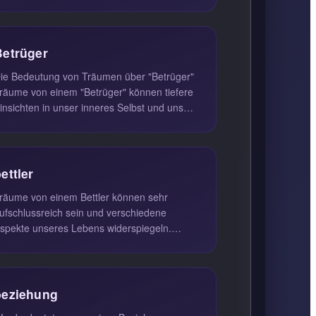
önnen tiefgreifende Bedeutungen haben, die
ng mit der ...
Betrüger
ie Bedeutung von Träumen über "Betrüger"
räume von einem "Betrüger" können tiefere
insichten in unser inneres Selbst und unsere
ebensumstände bieten. Ei...
ettler
räume von einem Bettler können sehr
ufschlussreich sein und verschiedene
spekte unseres Lebens widerspiegeln.
enn du von einem Pauper träumst, deutet
as...
beziehung