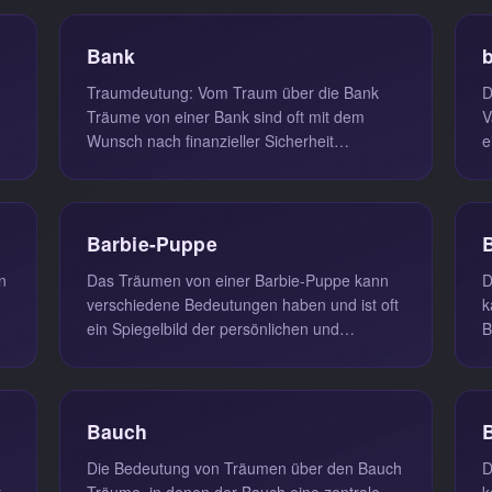
u...
Bank
Traumdeutung: Vom Traum über die Bank
D
Träume von einer Bank sind oft mit dem
V
Wunsch nach finanzieller Sicherheit
e
verbunden. Diese Träume können ein
B
Spiegelb...
Barbie-Puppe
Das Träumen von einer Barbie-Puppe kann
D
verschiedene Bedeutungen haben und ist oft
k
ein Spiegelbild der persönlichen und
B
gesellschaftlichen Ideale, die wir an...
B
Bauch
Die Bedeutung von Träumen über den Bauch
D
t
Träume, in denen der Bauch eine zentrale
k