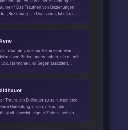
as bedeutet es, von einer Beziehung zu
men? Das Träumen von Beziehungen,
der „Beziehung“ im Deutschen, ist oft ein
piegelbild unserer inneren Wünsche...
Biene
as Träumen von einer Biene kann eine
ielzahl von Bedeutungen haben, die oft mit
lück, Harmonie und Segen assoziiert
erden. In vielen Kulturen sind Bienen...
Bildhauer
er Traum, ein Bildhauer zu sein, trägt eine
iefere Bedeutung in sich, die auf die
ähigkeit hinweist, eigene Ziele zu setzen
nd diese zu erreichen. Diese ...