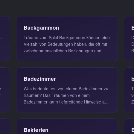
Backgammon
s
Träume vom Spiel Backgammon können eine
D
Vielzahl von Bedeutungen haben, die oft mit
D
t
zwischenmenschlichen Beziehungen und
B
sozialen Interaktionen verbunden sin...
a
Badezimmer
Was bedeutet es, von einem Badezimmer zu
T
t
träumen? Das Träumen von einem
v
Badezimmer kann tiefgreifende Hinweise auf
Z
Ihre inneren Bedürfnisse und emotionalen ...
n
Bakterien