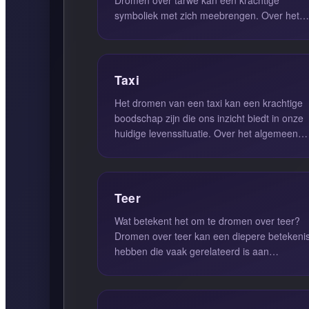
symboliek met zich meebrengen. Over het
algemeen staat een veld met tarwe voor ...
Taxi
Het dromen van een taxi kan een krachtige
boodschap zijn die ons inzicht biedt in onze
huidige levenssituatie. Over het algemeen
suggereert het zitten in een...
Teer
Wat betekent het om te dromen over teer?
Dromen over teer kan een diepere betekeni
hebben die vaak gerelateerd is aan
afhankelijkheid en de onbewuste aspec...