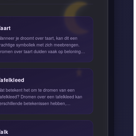
Taart
anneer je droomt over taart, kan dit een
rachtige symboliek met zich meebrengen.
romen over taart duiden vaak op beloning
oor je harde werk en inspanning...
Tafelkleed
at betekent het om te dromen van een
afelkleed? Dromen over een tafelkleed kan
erschillende betekenissen hebben,
fhankelijk van de context van de droom e...
Talk