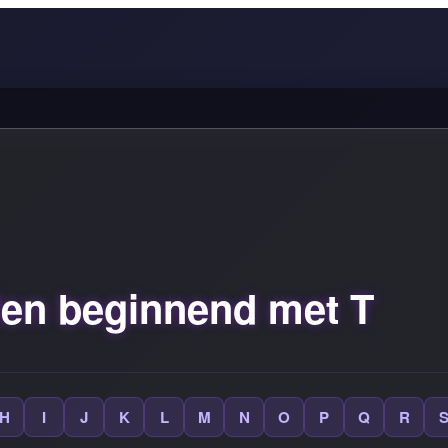
n beginnend met T
H
I
J
K
L
M
N
O
P
Q
R