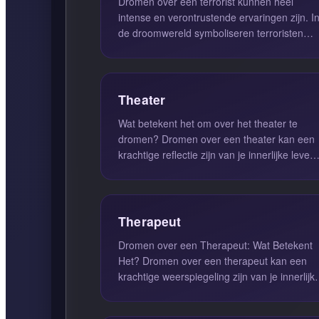
Dromen over een terrorist kunnen heel
intense en verontrustende ervaringen zijn. I
de droomwereld symboliseren terroristen
vaak onze eigen frustraties en de...
Theater
Wat betekent het om over het theater te
dromen? Dromen over een theater kan een
krachtige reflectie zijn van je innerlijke leven
en hoe je jezelf in de were...
Therapeut
Dromen over een Therapeut: Wat Betekent
Het? Dromen over een therapeut kan een
krachtige weerspiegeling zijn van je innerlijk
wijsheid en de noodzaak om je ...