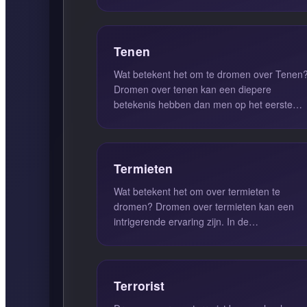
het algemeen suggereert het dat je e...
Tenen
Wat betekent het om te dromen over Tenen
Dromen over tenen kan een diepere
betekenis hebben dan men op het eerste
gezicht zou denken. Tenen
vertegenwoordige...
Termieten
Wat betekent het om over termieten te
dromen? Dromen over termieten kan een
intrigerende ervaring zijn. In de
droominterpretatie wordt dit vaak gezien als
e...
Terrorist