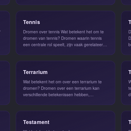
balans tussen onze dierlijke driften en ...
D
Tennis
?
Dromen over tennis Wat betekent het om te
D
dromen van tennis? Dromen waarin tennis
D
een centrale rol speelt, zijn vaak gerelateerd
b
aan de balans tussen actie ...
c
Terrarium
Wat betekent het om over een terrarium te
W
dromen? Dromen over een terrarium kan
t
verschillende betekenissen hebben,
d
afhankelijk van de context van de droom en...
g
Testament
T