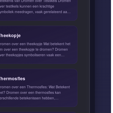
etekenis van Dromen over Testikels Dromen
ver testikels kunnen een krachtige
ymboliek meedragen, vaak gerelateerd aan
auwe energie, kracht, vruchtbaarhei...
Theekopje
omen over een theekopje Wat betekent het
m over een theekopje te dromen? Dromen
ver theekopjes symboliseren vaak een
erlangen naar spiritualiteit en de...
Thermosfles
romen over een Thermosfles: Wat Betekent
en over een thermosfles kan
erschillende betekenissen hebben,
fhankelijk van de context van de droom en...