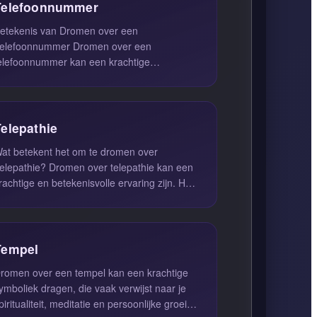
Telefoonnummer
etekenis van Dromen over een
lefoonnummer Dromen over een
elefoonnummer kan een krachtige
oodschap zijn die je onderbewustzijn
robeert over te brengen...
Telepathie
at betekent het om te dromen over
pathie? Dromen over telepathie kan een
rachtige en betekenisvolle ervaring zijn. Het
uggereert dat je onderbewustzi...
Tempel
romen over een tempel kan een krachtige
ymboliek dragen, die vaak verwijst naar je
piritualiteit, meditatie en persoonlijke groei.