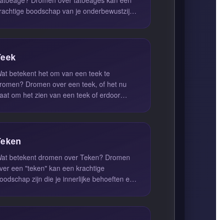
rachtige boodschap van je onderbewustzijn
ijn. Het vertegenwoordigt vaak een verl...
Teek
at betekent het om van een teek te
romen? Dromen over een teek, of het nu
aat om het zien van een teek of erdoor
ebeten worden, kan een krachtige
oodsch...
Teken
at betekent dromen over Teken? Dromen
ver een "teken" kan een krachtige
oodschap zijn die je innerlijke behoeften en
erlangens weerspiegelt. Deze dromen ...