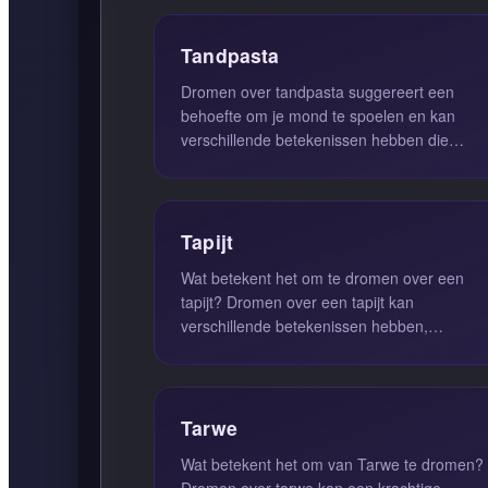
associ...
Tandpasta
Dromen over tandpasta suggereert een
behoefte om je mond te spoelen en kan
verschillende betekenissen hebben die
variëren afhankelijk van de context van de
d...
Tapijt
Wat betekent het om te dromen over een
tapijt? Dromen over een tapijt kan
verschillende betekenissen hebben,
afhankelijk van de context en de emoties die
in ...
Tarwe
Wat betekent het om van Tarwe te dromen?
Dromen over tarwe kan een krachtige