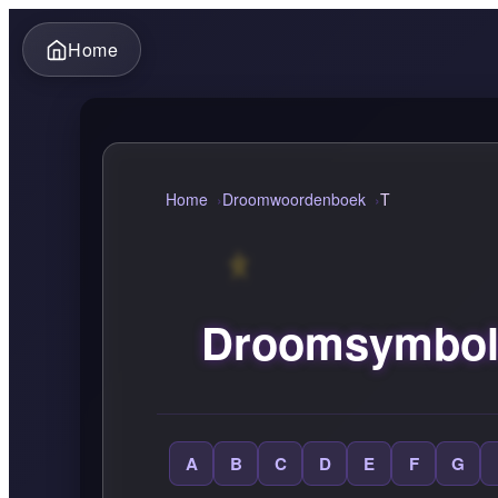
Home
Home
Droomwoordenboek
T
Droomsymbole
A
B
C
D
E
F
G