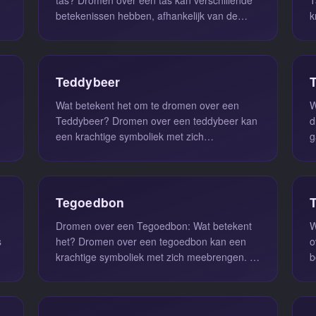
betekenissen hebben, afhankelijk van de
k
context en de emotionele lading van...
z
Teddybeer
Wat betekent het om te dromen over een
W
Teddybeer? Dromen over een teddybeer kan
d
een krachtige symboliek met zich
g
meebrengen. Een teddybeer
g
vertegenwoordigt ...
b
Tegoedbon
Dromen over een Tegoedbon: Wat betekent
W
s
het? Dromen over een tegoedbon kan een
o
krachtige symboliek met zich meebrengen. In
b
de droompsychologie staat een tego...
v