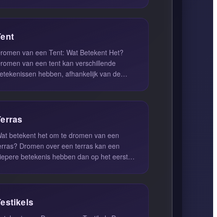
eze dromen kunnen een ...
Tent
romen van een Tent: Wat Betekent Het?
romen van een tent kan verschillende
etekenissen hebben, afhankelijk van de
ontext van de droom en de emoties die ...
Terras
at betekent het om te dromen van een
erras? Dromen over een terras kan een
iepere betekenis hebben dan op het eerste
ezicht lijkt. Wanneer je droomt dat ...
estikels