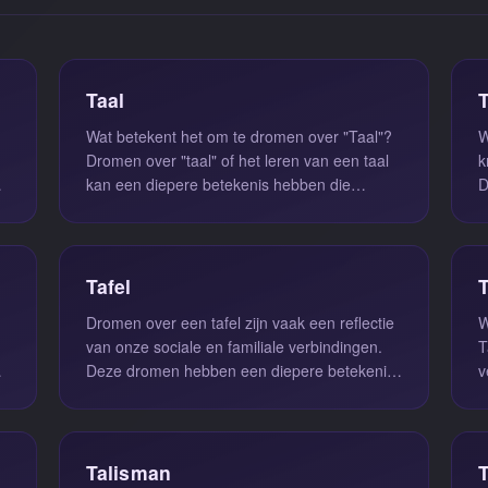
Taal
Wat betekent het om te dromen over "Taal"?
W
Dromen over "taal" of het leren van een taal
k
kan een diepere betekenis hebben die
D
aansluit bij de communicatie en ...
v
Tafel
Dromen over een tafel zijn vaak een reflectie
W
van onze sociale en familiale verbindingen.
T
Deze dromen hebben een diepere betekenis
v
die kan wijzen op de staat...
a
Talisman