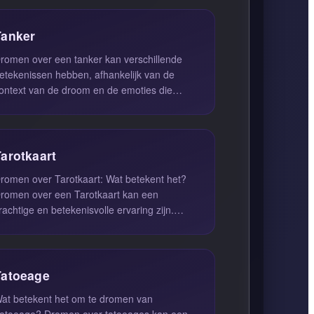
Tanker
romen over een tanker kan verschillende
etekenissen hebben, afhankelijk van de
ontext van de droom en de emoties die
aarbij komen kijken. Over het algeme...
Tarotkaart
romen over Tarotkaart: Wat betekent het?
romen over een Tarotkaart kan een
rachtige en betekenisvolle ervaring zijn.
eze dromen verwijzen vaak naar je h...
Tatoeage
at betekent het om te dromen van
atoeage? Dromen over tatoeages kan een