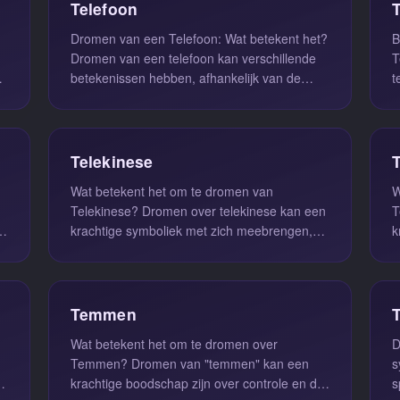
Telefoon
Dromen van een Telefoon: Wat betekent het?
B
Dromen van een telefoon kan verschillende
Te
betekenissen hebben, afhankelijk van de
t
context en de emoties die je in...
b
p
Telekinese
Wat betekent het om te dromen van
W
Telekinese? Dromen over telekinese kan een
Tele
e
krachtige symboliek met zich meebrengen,
k
die vaak draait om ons potentieel en o...
s
Temmen
Wat betekent het om te dromen over
D
Temmen? Dromen van "temmen" kan een
s
krachtige boodschap zijn over controle en de
s