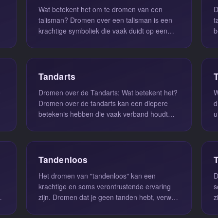
Wat betekent het om te dromen van een
Dro
talisman? Dromen over een talisman is een
t
krachtige symboliek die vaak duidt op een
b
diepgewortelde behoefte aan besche...
c
Tandarts
e
Dromen over de Tandarts: Wat betekent het?
W
Dromen over de tandarts kan een diepere
d
betekenis hebben die vaak verband houdt
u
met onze zorgen over uiterlijk en...
f
o
Tandenloos
Het dromen van "tandenloos" kan een
D
krachtige en soms verontrustende ervaring
s
is
zijn. Dromen dat je geen tanden hebt, verwijst
z
vaak naar een gevoel van kwetsba...
t