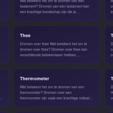
Wat betekent het om te dromen van een
B
n
testament? Dromen van een testament kan
o
een krachtige boodschap zijn die je
s
toekomstvisie en levensfase weerspiegelt. ...
r
Thee
Dromen over thee Wat betekent het om te
Dr
dromen over thee? Dromen over thee kan
o
verschillende betekenissen hebben,
o
afhankelijk van de context van de droom en...
v
Thermometer
Wat betekent het om te dromen van een
D
thermometer? Dromen over een
Het? Drom
e
thermometer zijn vaak een krachtige indicatie
v
van je emotionele toestand. Dit soort
a
dromen...