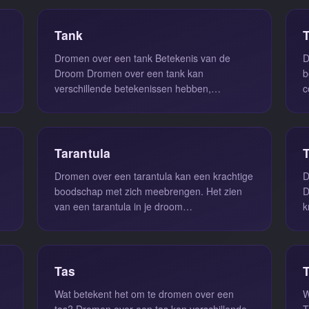
Tank
Dromen over een tank Betekenis van de
D
Droom Dromen over een tank kan
b
verschillende betekenissen hebben,
c
afhankelijk van de context van de droom en
d
de emotie...
Tarantula
Dromen over een tarantula kan een krachtige
D
boodschap met zich meebrengen. Het zien
D
van een tarantula in je droom
k
vertegenwoordigt vaak de duistere en sinist...
D
Tas
Wat betekent het om te dromen over een
W
tas? Dromen over een tas kan verschillende
T