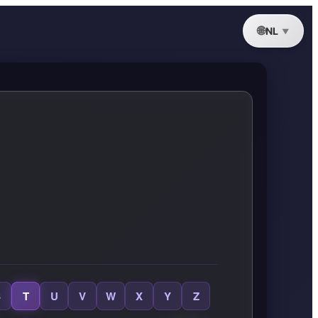
NL
S
T
U
V
W
X
Y
Z