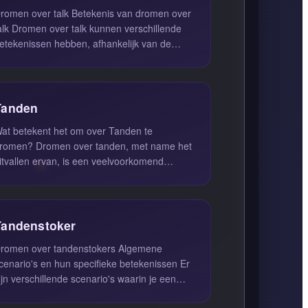
men over talk Betekenis van dromen over
alk Dromen over talk kunnen verschillende
etekenissen hebben, afhankelijk van de
ontext van de droom en de emo...
Tanden
at betekent het om over Tanden te
romen? Dromen over tanden, met name het
itvallen ervan, is een veelvoorkomend
enomeen dat vaak angst en onzekerheid
pr...
Tandenstoker
romen over tandenstokers Algemene
cenario's en hun specifieke betekenissen Er
ijn verschillende scenario's waarin je een
andenstoker kunt dromen, elk m...