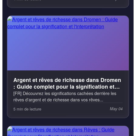
Argent et rêves de richesse dans Dromen
: Guide complet pour la signification et
l'interprétation
[FR] Découvrez les significations cachées derrière les
rêves d'argent et de richesse dans vos rêves...
5 min de lecture
May 04