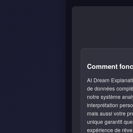
Comment fonct
AI Dream Explanatio
de données complèt
notre système analy
interprétation per
mais aussi votre pr
unique garantit que
expérience de rêve