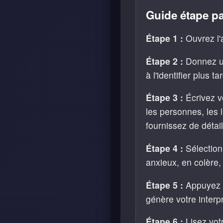
Guide étape pa
Étape 1 :
Ouvrez l'a
Étape 2 :
Donnez un
à l'identifier plus ta
Étape 3 :
Écrivez vo
les personnes, les l
fournissez de détail
Étape 4 :
Sélection
anxieux, en colère, 
Étape 5 :
Appuyez s
génère votre interp
Étape 6 :
Lisez votr