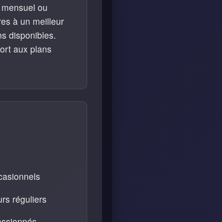
n mensuel ou
es à un meilleur
ns disponibles.
ort aux plans
ccasionnels
urs réguliers
passionnés